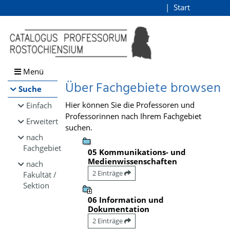
Browsen
Start
Login
direkt zum Inhalt
Menü
Über Fachgebiete browsen
Suche
Hier können Sie die Professoren und
Einfach
Professorinnen nach Ihrem Fachgebiet
Erweitert
suchen.
nach
Fachgebiet
05 Kommunikations- und
Medienwissenschaften
nach
2 Einträge
Fakultät /
Sektion
06 Information und
Dokumentation
2 Einträge