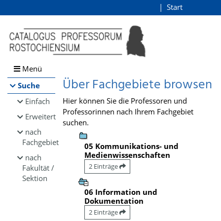
Browsen
Start
Login
direkt zum Inhalt
Menü
Über Fachgebiete browsen
Suche
Hier können Sie die Professoren und
Einfach
Professorinnen nach Ihrem Fachgebiet
Erweitert
suchen.
nach
Fachgebiet
05 Kommunikations- und
Medienwissenschaften
nach
2 Einträge
Fakultät /
Sektion
06 Information und
Dokumentation
2 Einträge