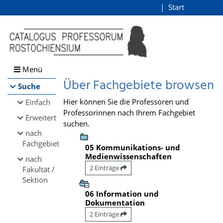
Browsen
Start
Login
direkt zum Inhalt
Menü
Über Fachgebiete browsen
Suche
Hier können Sie die Professoren und
Einfach
Professorinnen nach Ihrem Fachgebiet
Erweitert
suchen.
nach
Fachgebiet
05 Kommunikations- und
Medienwissenschaften
nach
2 Einträge
Fakultät /
Sektion
06 Information und
Dokumentation
2 Einträge