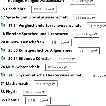
11 Theologie, Religionswissenschaft
197 Einträge
15 Geschichte
123 Einträge
17 Sprach- und Literaturwissenschaft
28 Einträge
17.14 Vergleichende Sprachwissenschaft
6 Einträge
18 Einzelne Sprachen und Literaturen
148 Einträge
20 Kunstwissenschaften
8 Einträge
20.30 Kunstgeschichte: Allgemeines
7 Einträge
20.31 Bildende Künstler
1 Eintrag
24 Musikwissenschaft
10 Einträge
24.05 Systematische Theaterwissenschaft
1 Eintrag
31 Mathematik
96 Einträge
33 Physik
90 Einträge
35 Chemie
117 Einträge