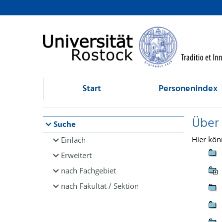
Browsen
direkt zum Inhalt
Start
Personenindex
Über
Suche
Hier kön
Einfach
Erweitert
nach Fachgebiet
nach Fakultät / Sektion