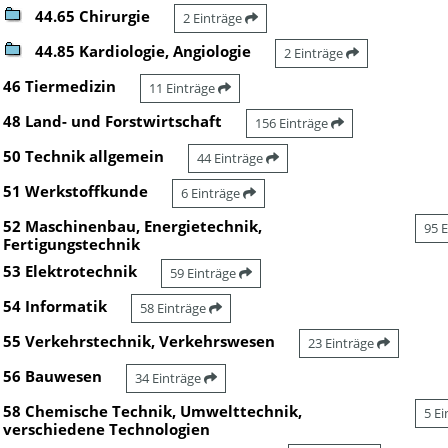
44.65 Chirurgie
2 Einträge
44.85 Kardiologie, Angiologie
2 Einträge
46 Tiermedizin
11 Einträge
48 Land- und Forstwirtschaft
156 Einträge
50 Technik allgemein
44 Einträge
51 Werkstoffkunde
6 Einträge
52 Maschinenbau, Energietechnik,
95 
Fertigungstechnik
53 Elektrotechnik
59 Einträge
54 Informatik
58 Einträge
55 Verkehrstechnik, Verkehrswesen
23 Einträge
56 Bauwesen
34 Einträge
58 Chemische Technik, Umwelttechnik,
5 E
verschiedene Technologien