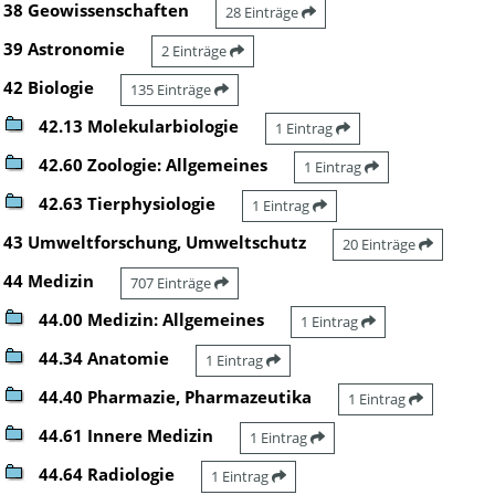
38 Geowissenschaften
28 Einträge
39 Astronomie
2 Einträge
42 Biologie
135 Einträge
42.13 Molekularbiologie
1 Eintrag
42.60 Zoologie: Allgemeines
1 Eintrag
42.63 Tierphysiologie
1 Eintrag
43 Umweltforschung, Umweltschutz
20 Einträge
44 Medizin
707 Einträge
44.00 Medizin: Allgemeines
1 Eintrag
44.34 Anatomie
1 Eintrag
44.40 Pharmazie, Pharmazeutika
1 Eintrag
44.61 Innere Medizin
1 Eintrag
44.64 Radiologie
1 Eintrag