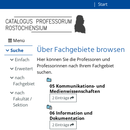
Browsen
Start
Login
direkt zum Inhalt
Menü
Über Fachgebiete browsen
Suche
Hier können Sie die Professoren und
Einfach
Professorinnen nach Ihrem Fachgebiet
Erweitert
suchen.
nach
Fachgebiet
05 Kommunikations- und
Medienwissenschaften
nach
2 Einträge
Fakultät /
Sektion
06 Information und
Dokumentation
2 Einträge