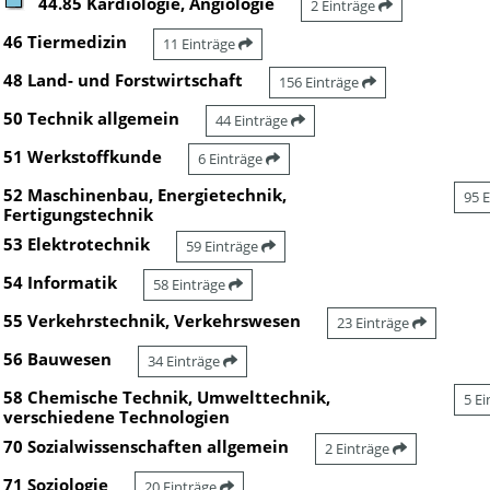
44.85 Kardiologie, Angiologie
2 Einträge
46 Tiermedizin
11 Einträge
48 Land- und Forstwirtschaft
156 Einträge
50 Technik allgemein
44 Einträge
51 Werkstoffkunde
6 Einträge
52 Maschinenbau, Energietechnik,
95 
Fertigungstechnik
53 Elektrotechnik
59 Einträge
54 Informatik
58 Einträge
55 Verkehrstechnik, Verkehrswesen
23 Einträge
56 Bauwesen
34 Einträge
58 Chemische Technik, Umwelttechnik,
5 E
verschiedene Technologien
70 Sozialwissenschaften allgemein
2 Einträge
71 Soziologie
20 Einträge