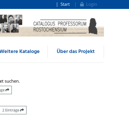
Start
Login
Weitere Kataloge
Über das Projekt
et suchen.
räge
2 Einträge