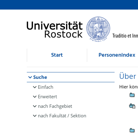
Browsen
direkt zum Inhalt
Start
Personenindex
Über
Suche
Hier kön
Einfach
Erweitert
nach Fachgebiet
nach Fakultät / Sektion