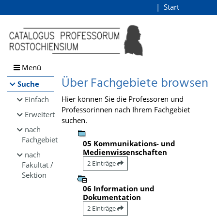
Browsen
Start
Login
direkt zum Inhalt
Menü
Über Fachgebiete browsen
Suche
Hier können Sie die Professoren und
Einfach
Professorinnen nach Ihrem Fachgebiet
Erweitert
suchen.
nach
Fachgebiet
05 Kommunikations- und
Medienwissenschaften
nach
2 Einträge
Fakultät /
Sektion
06 Information und
Dokumentation
2 Einträge