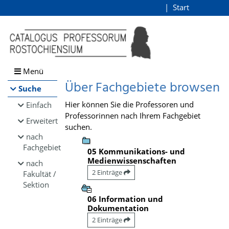
Browsen
Start
Login
direkt zum Inhalt
Menü
Über Fachgebiete browsen
Suche
Hier können Sie die Professoren und
Einfach
Professorinnen nach Ihrem Fachgebiet
Erweitert
suchen.
nach
Fachgebiet
05 Kommunikations- und
Medienwissenschaften
nach
2 Einträge
Fakultät /
Sektion
06 Information und
Dokumentation
2 Einträge