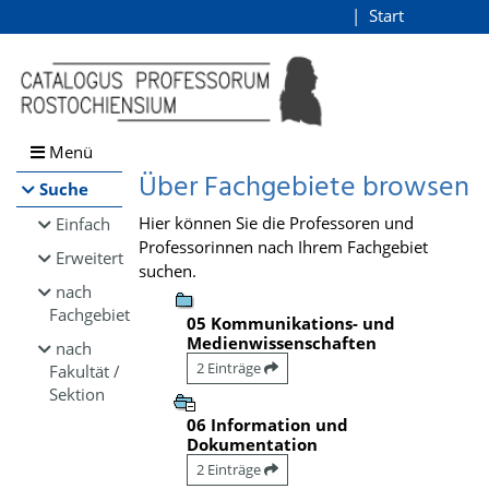
Browsen
Start
Login
direkt zum Inhalt
Menü
Über Fachgebiete browsen
Suche
Hier können Sie die Professoren und
Einfach
Professorinnen nach Ihrem Fachgebiet
Erweitert
suchen.
nach
Fachgebiet
05 Kommunikations- und
Medienwissenschaften
nach
2 Einträge
Fakultät /
Sektion
06 Information und
Dokumentation
2 Einträge