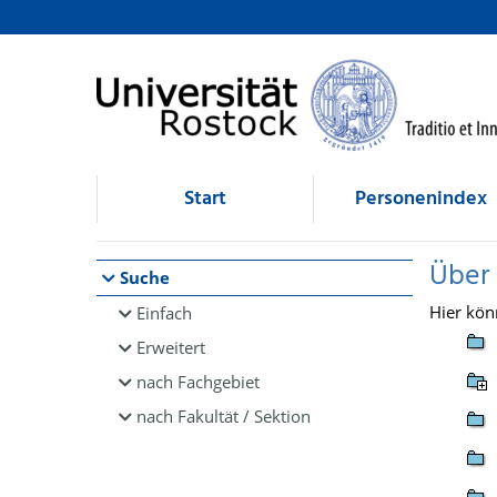
Browsen
direkt zum Inhalt
Start
Personenindex
Über
Suche
Hier kön
Einfach
Erweitert
nach Fachgebiet
nach Fakultät / Sektion