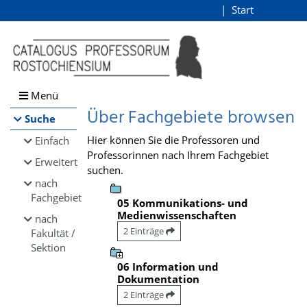
Browsen
Start
Login
direkt zum Inhalt
Menü
Über Fachgebiete browsen
Suche
Hier können Sie die Professoren und
Einfach
Professorinnen nach Ihrem Fachgebiet
Erweitert
suchen.
nach
Fachgebiet
05 Kommunikations- und
Medienwissenschaften
nach
2 Einträge
Fakultät /
Sektion
06 Information und
Dokumentation
2 Einträge