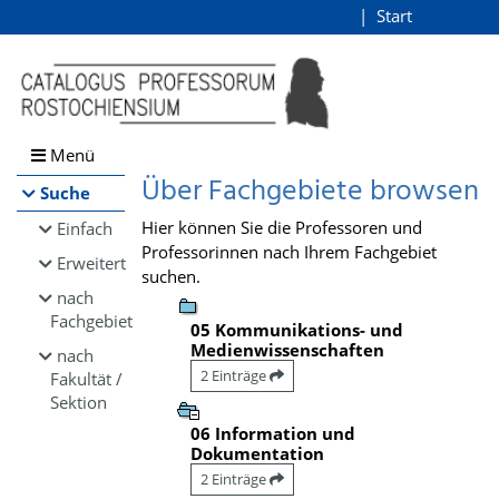
Browsen
Start
Login
direkt zum Inhalt
Menü
Über Fachgebiete browsen
Suche
Hier können Sie die Professoren und
Einfach
Professorinnen nach Ihrem Fachgebiet
Erweitert
suchen.
nach
Fachgebiet
05 Kommunikations- und
Medienwissenschaften
nach
2 Einträge
Fakultät /
Sektion
06 Information und
Dokumentation
2 Einträge