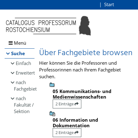
Browsen
Start
Login
direkt zum Inhalt
Menü
Über Fachgebiete browsen
Suche
Hier können Sie die Professoren und
Einfach
Professorinnen nach Ihrem Fachgebiet
Erweitert
suchen.
nach
Fachgebiet
05 Kommunikations- und
Medienwissenschaften
nach
2 Einträge
Fakultät /
Sektion
06 Information und
Dokumentation
2 Einträge