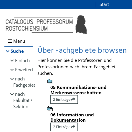
Browsen
Start
Login
direkt zum Inhalt
Menü
Über Fachgebiete browsen
Suche
Hier können Sie die Professoren und
Einfach
Professorinnen nach Ihrem Fachgebiet
Erweitert
suchen.
nach
Fachgebiet
05 Kommunikations- und
Medienwissenschaften
nach
2 Einträge
Fakultät /
Sektion
06 Information und
Dokumentation
2 Einträge