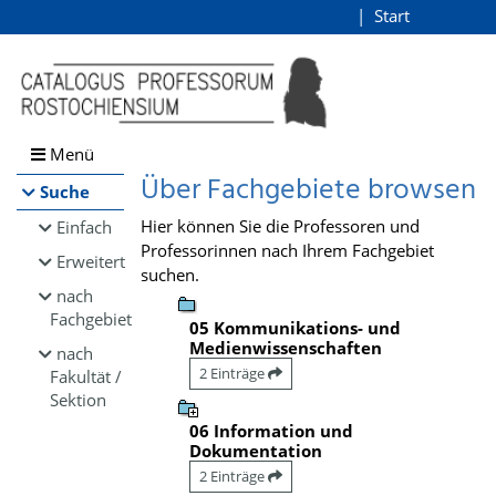
Browsen
Start
Login
direkt zum Inhalt
Menü
Über Fachgebiete browsen
Suche
Hier können Sie die Professoren und
Einfach
Professorinnen nach Ihrem Fachgebiet
Erweitert
suchen.
nach
Fachgebiet
05 Kommunikations- und
Medienwissenschaften
nach
2 Einträge
Fakultät /
Sektion
06 Information und
Dokumentation
2 Einträge