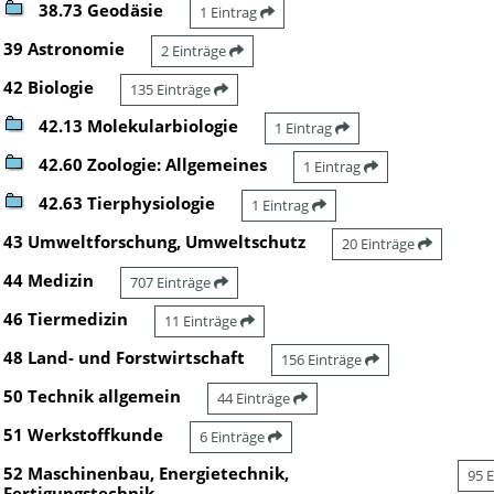
38.73 Geodäsie
1 Eintrag
39 Astronomie
2 Einträge
42 Biologie
135 Einträge
42.13 Molekularbiologie
1 Eintrag
42.60 Zoologie: Allgemeines
1 Eintrag
42.63 Tierphysiologie
1 Eintrag
43 Umweltforschung, Umweltschutz
20 Einträge
44 Medizin
707 Einträge
46 Tiermedizin
11 Einträge
48 Land- und Forstwirtschaft
156 Einträge
50 Technik allgemein
44 Einträge
51 Werkstoffkunde
6 Einträge
52 Maschinenbau, Energietechnik,
95 
Fertigungstechnik