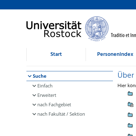
Browsen
direkt zum Inhalt
Start
Personenindex
Über
Suche
Hier kön
Einfach
Erweitert
nach Fachgebiet
nach Fakultät / Sektion