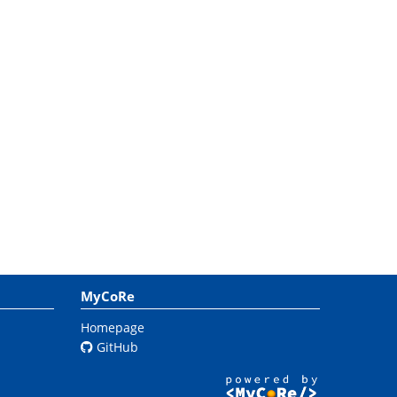
MyCoRe
Homepage
GitHub