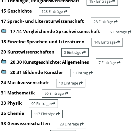
11 Theologie, Religionswissenschaft
197 Einträge
15 Geschichte
123 Einträge
17 Sprach- und Literaturwissenschaft
28 Einträge
17.14 Vergleichende Sprachwissenschaft
6 Einträge
18 Einzelne Sprachen und Literaturen
148 Einträge
20 Kunstwissenschaften
8 Einträge
20.30 Kunstgeschichte: Allgemeines
7 Einträge
20.31 Bildende Künstler
1 Eintrag
24 Musikwissenschaft
10 Einträge
31 Mathematik
96 Einträge
33 Physik
90 Einträge
35 Chemie
117 Einträge
38 Geowissenschaften
28 Einträge