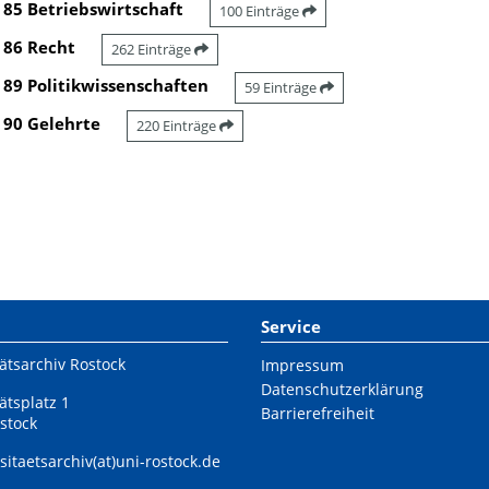
85 Betriebswirtschaft
100 Einträge
86 Recht
262 Einträge
89 Politikwissenschaften
59 Einträge
90 Gelehrte
220 Einträge
Service
ätsarchiv Rostock
Impressum
Datenschutzerklärung
ätsplatz 1
Barrierefreiheit
stock
sitaetsarchiv(at)uni-rostock.de