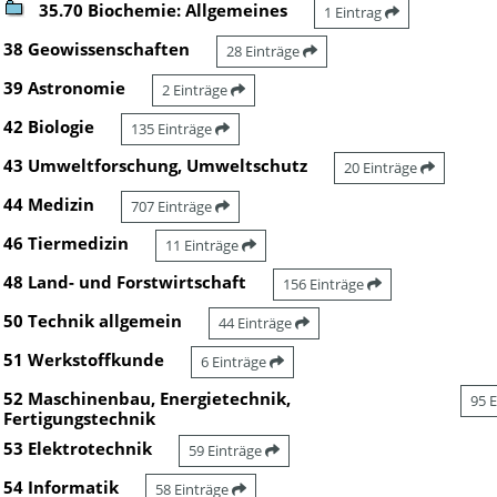
35.70 Biochemie: Allgemeines
1 Eintrag
38 Geowissenschaften
28 Einträge
39 Astronomie
2 Einträge
42 Biologie
135 Einträge
43 Umweltforschung, Umweltschutz
20 Einträge
44 Medizin
707 Einträge
46 Tiermedizin
11 Einträge
48 Land- und Forstwirtschaft
156 Einträge
50 Technik allgemein
44 Einträge
51 Werkstoffkunde
6 Einträge
52 Maschinenbau, Energietechnik,
95 
Fertigungstechnik
53 Elektrotechnik
59 Einträge
54 Informatik
58 Einträge