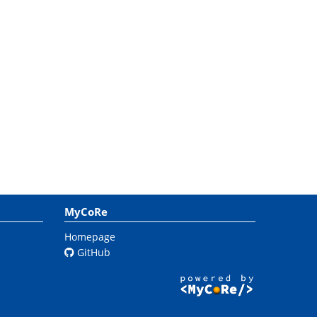
MyCoRe
Homepage
GitHub