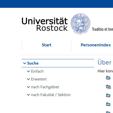
Browsen
direkt zum Inhalt
Start
Personenindex
Über
Suche
Hier kön
Einfach
Erweitert
nach Fachgebiet
nach Fakultät / Sektion