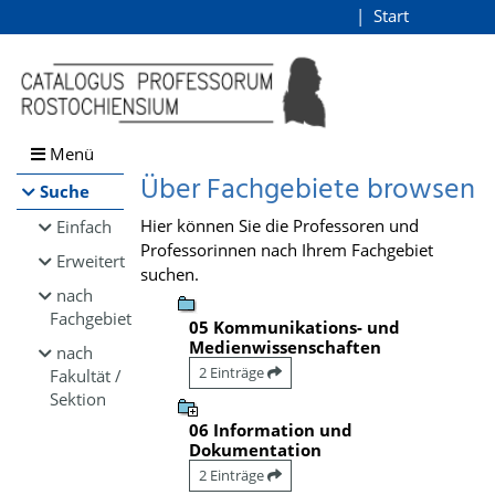
Browsen
Start
Login
direkt zum Inhalt
Menü
Über Fachgebiete browsen
Suche
Hier können Sie die Professoren und
Einfach
Professorinnen nach Ihrem Fachgebiet
Erweitert
suchen.
nach
Fachgebiet
05 Kommunikations- und
Medienwissenschaften
nach
2 Einträge
Fakultät /
Sektion
06 Information und
Dokumentation
2 Einträge