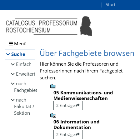
Browsen
Start
Login
direkt zum Inhalt
Menü
Über Fachgebiete browsen
Suche
Hier können Sie die Professoren und
Einfach
Professorinnen nach Ihrem Fachgebiet
Erweitert
suchen.
nach
Fachgebiet
05 Kommunikations- und
Medienwissenschaften
nach
2 Einträge
Fakultät /
Sektion
06 Information und
Dokumentation
2 Einträge