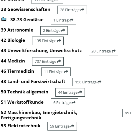
38 Geowissenschaften
28 Einträge
38.73 Geodäsie
1 Eintrag
39 Astronomie
2 Einträge
42 Biologie
135 Einträge
43 Umweltforschung, Umweltschutz
20 Einträge
44 Medizin
707 Einträge
46 Tiermedizin
11 Einträge
48 Land- und Forstwirtschaft
156 Einträge
50 Technik allgemein
44 Einträge
51 Werkstoffkunde
6 Einträge
52 Maschinenbau, Energietechnik,
95 
Fertigungstechnik
53 Elektrotechnik
59 Einträge