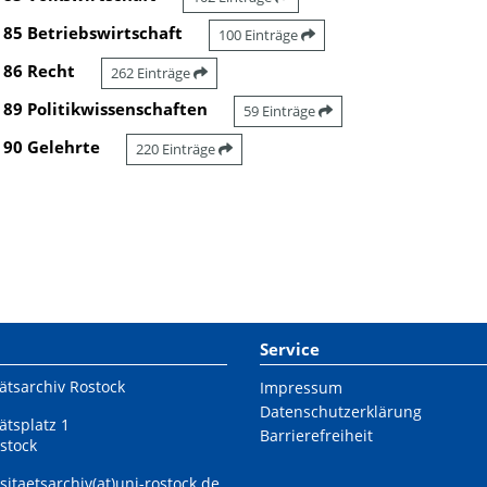
85 Betriebswirtschaft
100 Einträge
86 Recht
262 Einträge
89 Politikwissenschaften
59 Einträge
90 Gelehrte
220 Einträge
Service
ätsarchiv Rostock
Impressum
Datenschutzerklärung
ätsplatz 1
Barrierefreiheit
stock
sitaetsarchiv(at)uni-rostock.de