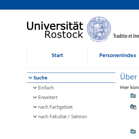
Browsen
direkt zum Inhalt
Start
Personenindex
Über
Suche
Hier kön
Einfach
Erweitert
nach Fachgebiet
nach Fakultät / Sektion