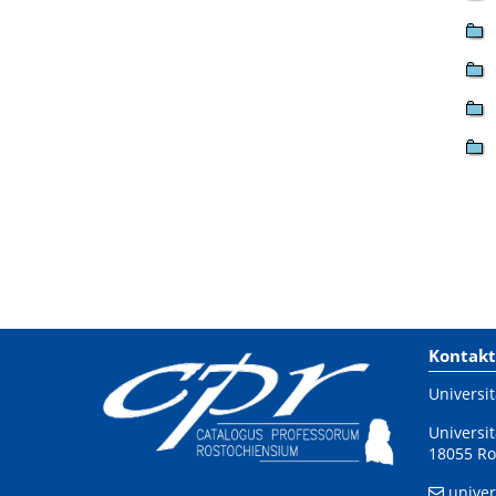
Kontakt
Universit
Universit
18055 Ro
univer