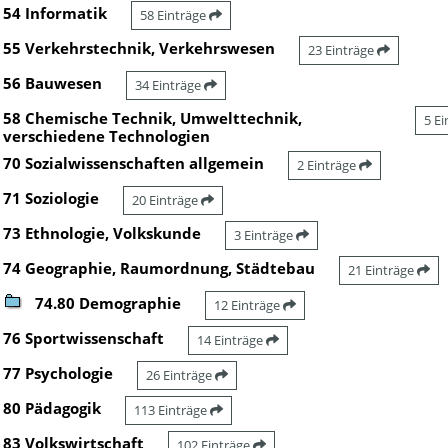
54 Informatik
58 Einträge
55 Verkehrstechnik, Verkehrswesen
23 Einträge
56 Bauwesen
34 Einträge
58 Chemische Technik, Umwelttechnik,
5 E
verschiedene Technologien
70 Sozialwissenschaften allgemein
2 Einträge
71 Soziologie
20 Einträge
73 Ethnologie, Volkskunde
3 Einträge
74 Geographie, Raumordnung, Städtebau
21 Einträge
74.80 Demographie
12 Einträge
76 Sportwissenschaft
14 Einträge
77 Psychologie
26 Einträge
80 Pädagogik
113 Einträge
83 Volkswirtschaft
102 Einträge