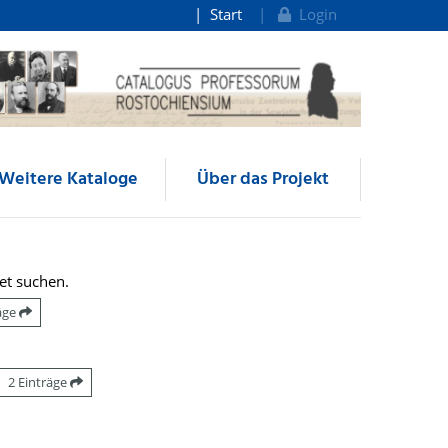
Start
Login
Weitere Kataloge
Über das Projekt
et suchen.
räge
2 Einträge