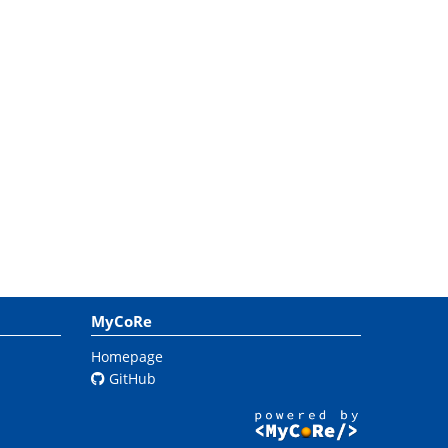
MyCoRe
Homepage
GitHub