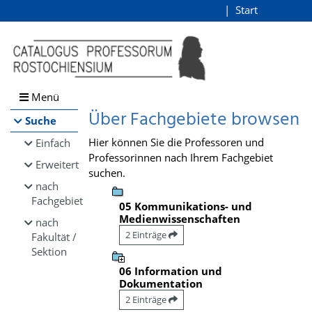
Browsen
Start
Login
direkt zum Inhalt
Menü
Über Fachgebiete browsen
Suche
Hier können Sie die Professoren und
Einfach
Professorinnen nach Ihrem Fachgebiet
Erweitert
suchen.
nach
Fachgebiet
05 Kommunikations- und
Medienwissenschaften
nach
2 Einträge
Fakultät /
Sektion
06 Information und
Dokumentation
2 Einträge