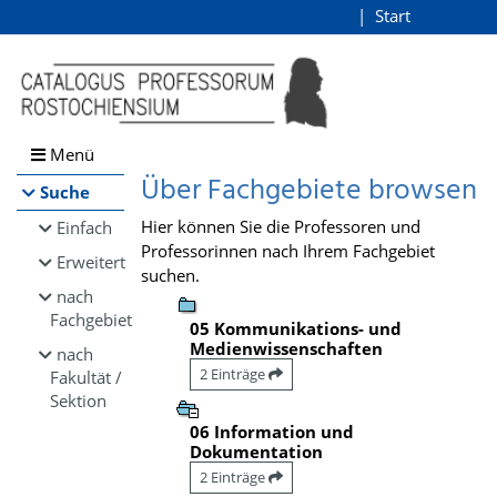
Browsen
Start
Login
direkt zum Inhalt
Menü
Über Fachgebiete browsen
Suche
Hier können Sie die Professoren und
Einfach
Professorinnen nach Ihrem Fachgebiet
Erweitert
suchen.
nach
Fachgebiet
05 Kommunikations- und
Medienwissenschaften
nach
2 Einträge
Fakultät /
Sektion
06 Information und
Dokumentation
2 Einträge