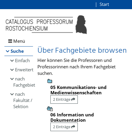
Browsen
Start
Login
direkt zum Inhalt
Menü
Über Fachgebiete browsen
Suche
Hier können Sie die Professoren und
Einfach
Professorinnen nach Ihrem Fachgebiet
Erweitert
suchen.
nach
Fachgebiet
05 Kommunikations- und
Medienwissenschaften
nach
2 Einträge
Fakultät /
Sektion
06 Information und
Dokumentation
2 Einträge