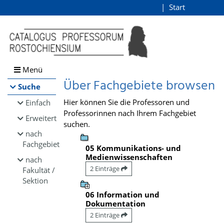
Browsen
Start
Login
direkt zum Inhalt
Menü
Über Fachgebiete browsen
Suche
Hier können Sie die Professoren und
Einfach
Professorinnen nach Ihrem Fachgebiet
Erweitert
suchen.
nach
Fachgebiet
05 Kommunikations- und
Medienwissenschaften
nach
2 Einträge
Fakultät /
Sektion
06 Information und
Dokumentation
2 Einträge