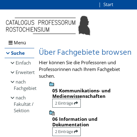
Browsen
Start
Login
direkt zum Inhalt
Menü
Über Fachgebiete browsen
Suche
Hier können Sie die Professoren und
Einfach
Professorinnen nach Ihrem Fachgebiet
Erweitert
suchen.
nach
Fachgebiet
05 Kommunikations- und
Medienwissenschaften
nach
2 Einträge
Fakultät /
Sektion
06 Information und
Dokumentation
2 Einträge