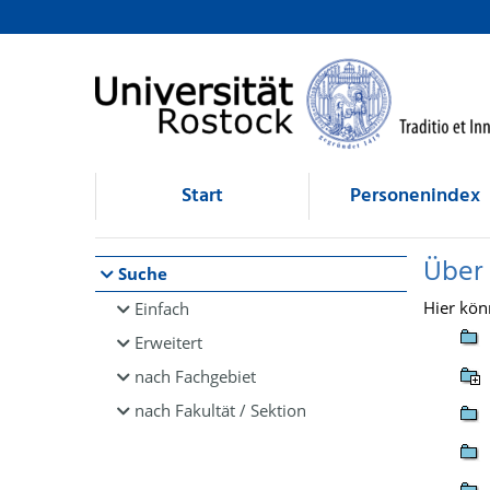
Browsen
direkt zum Inhalt
Start
Personenindex
Über
Suche
Hier kön
Einfach
Erweitert
nach Fachgebiet
nach Fakultät / Sektion