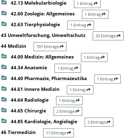
42.13 Molekularbiologie
1 Eintrag
42.60 Zoologie: Allgemeines
1 Eintrag
42.63 Tierphysiologie
1 Eintrag
43 Umweltforschung, Umweltschutz
20 Einträge
44 Medizin
707 Einträge
44.00 Medizin: Allgemeines
1 Eintrag
44.34 Anatomie
1 Eintrag
44.40 Pharmazie, Pharmazeutika
1 Eintrag
44.61 Innere Medizin
1 Eintrag
44.64 Radiologie
1 Eintrag
44.65 Chirurgie
2 Einträge
44.85 Kardiologie, Angiologie
2 Einträge
46 Tiermedizin
11 Einträge