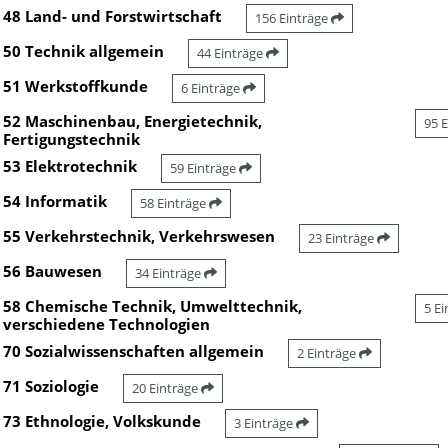
48 Land- und Forstwirtschaft
156 Einträge
50 Technik allgemein
44 Einträge
51 Werkstoffkunde
6 Einträge
52 Maschinenbau, Energietechnik,
95 
Fertigungstechnik
53 Elektrotechnik
59 Einträge
54 Informatik
58 Einträge
55 Verkehrstechnik, Verkehrswesen
23 Einträge
56 Bauwesen
34 Einträge
58 Chemische Technik, Umwelttechnik,
5 E
verschiedene Technologien
70 Sozialwissenschaften allgemein
2 Einträge
71 Soziologie
20 Einträge
73 Ethnologie, Volkskunde
3 Einträge