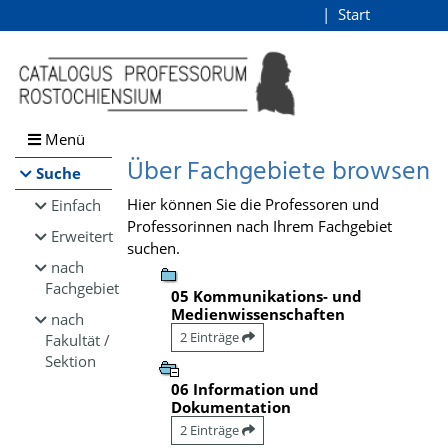
Browsen
Start
Login
direkt zum Inhalt
Menü
Über Fachgebiete browsen
Suche
Hier können Sie die Professoren und
Einfach
Professorinnen nach Ihrem Fachgebiet
Erweitert
suchen.
nach
Fachgebiet
05 Kommunikations- und
Medienwissenschaften
nach
2 Einträge
Fakultät /
Sektion
06 Information und
Dokumentation
2 Einträge