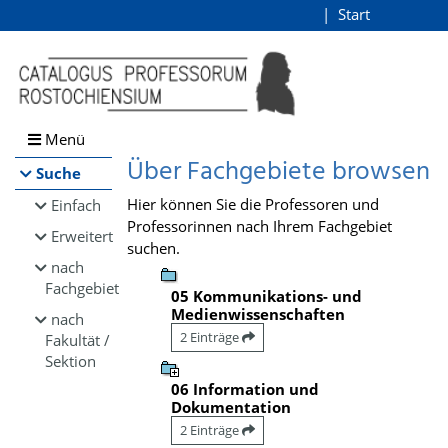
Browsen
Start
Login
direkt zum Inhalt
Menü
Über Fachgebiete browsen
Suche
Hier können Sie die Professoren und
Einfach
Professorinnen nach Ihrem Fachgebiet
Erweitert
suchen.
nach
Fachgebiet
05 Kommunikations- und
Medienwissenschaften
nach
2 Einträge
Fakultät /
Sektion
06 Information und
Dokumentation
2 Einträge