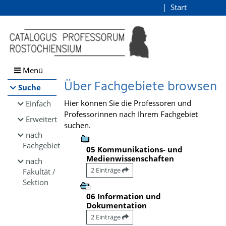
Browsen
Start
Login
direkt zum Inhalt
Menü
Über Fachgebiete browsen
Suche
Hier können Sie die Professoren und
Einfach
Professorinnen nach Ihrem Fachgebiet
Erweitert
suchen.
nach
Fachgebiet
05 Kommunikations- und
Medienwissenschaften
nach
2 Einträge
Fakultät /
Sektion
06 Information und
Dokumentation
2 Einträge