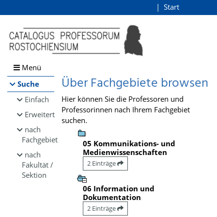
Browsen
Start
Login
direkt zum Inhalt
Menü
Über Fachgebiete browsen
Suche
Hier können Sie die Professoren und
Einfach
Professorinnen nach Ihrem Fachgebiet
Erweitert
suchen.
nach
Fachgebiet
05 Kommunikations- und
Medienwissenschaften
nach
2 Einträge
Fakultät /
Sektion
06 Information und
Dokumentation
2 Einträge