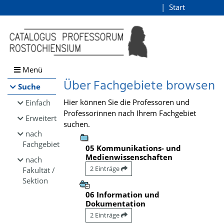
Browsen
Start
Login
direkt zum Inhalt
Menü
Über Fachgebiete browsen
Suche
Hier können Sie die Professoren und
Einfach
Professorinnen nach Ihrem Fachgebiet
Erweitert
suchen.
nach
Fachgebiet
05 Kommunikations- und
Medienwissenschaften
nach
2 Einträge
Fakultät /
Sektion
06 Information und
Dokumentation
2 Einträge