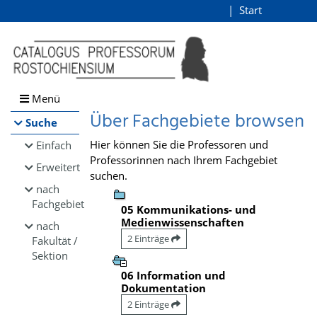
Browsen
Start
Login
direkt zum Inhalt
Menü
Über Fachgebiete browsen
Suche
Hier können Sie die Professoren und
Einfach
Professorinnen nach Ihrem Fachgebiet
Erweitert
suchen.
nach
Fachgebiet
05 Kommunikations- und
Medienwissenschaften
nach
2 Einträge
Fakultät /
Sektion
06 Information und
Dokumentation
2 Einträge