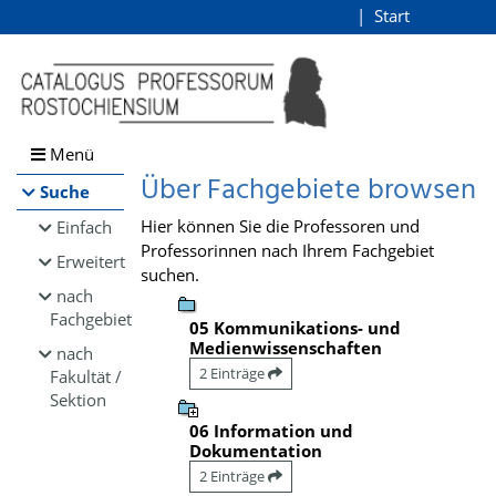
Browsen
Start
Login
direkt zum Inhalt
Menü
Über Fachgebiete browsen
Suche
Hier können Sie die Professoren und
Einfach
Professorinnen nach Ihrem Fachgebiet
Erweitert
suchen.
nach
Fachgebiet
05 Kommunikations- und
Medienwissenschaften
nach
2 Einträge
Fakultät /
Sektion
06 Information und
Dokumentation
2 Einträge