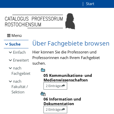
Browsen
Start
Login
direkt zum Inhalt
Menü
Über Fachgebiete browsen
Suche
Hier können Sie die Professoren und
Einfach
Professorinnen nach Ihrem Fachgebiet
Erweitert
suchen.
nach
Fachgebiet
05 Kommunikations- und
Medienwissenschaften
nach
2 Einträge
Fakultät /
Sektion
06 Information und
Dokumentation
2 Einträge