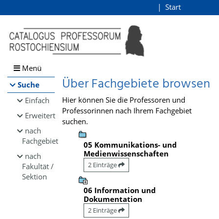
Browsen
Start
Login
direkt zum Inhalt
Menü
Über Fachgebiete browsen
Suche
Hier können Sie die Professoren und
Einfach
Professorinnen nach Ihrem Fachgebiet
Erweitert
suchen.
nach
Fachgebiet
05 Kommunikations- und
Medienwissenschaften
nach
2 Einträge
Fakultät /
Sektion
06 Information und
Dokumentation
2 Einträge