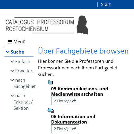
Browsen
Start
Login
direkt zum Inhalt
Menü
Über Fachgebiete browsen
Suche
Hier können Sie die Professoren und
Einfach
Professorinnen nach Ihrem Fachgebiet
Erweitert
suchen.
nach
Fachgebiet
05 Kommunikations- und
Medienwissenschaften
nach
2 Einträge
Fakultät /
Sektion
06 Information und
Dokumentation
2 Einträge