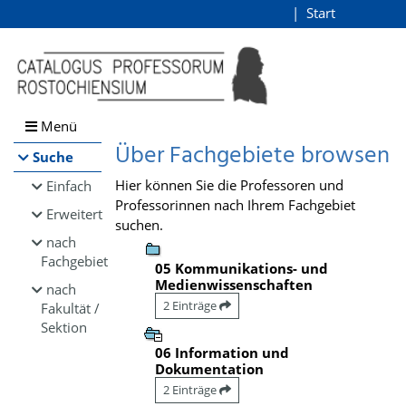
Browsen
Start
Login
direkt zum Inhalt
Menü
Über Fachgebiete browsen
Suche
Hier können Sie die Professoren und
Einfach
Professorinnen nach Ihrem Fachgebiet
Erweitert
suchen.
nach
Fachgebiet
05 Kommunikations- und
Medienwissenschaften
nach
2 Einträge
Fakultät /
Sektion
06 Information und
Dokumentation
2 Einträge