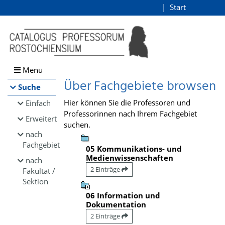
Browsen
Start
Login
direkt zum Inhalt
Menü
Über Fachgebiete browsen
Suche
Hier können Sie die Professoren und
Einfach
Professorinnen nach Ihrem Fachgebiet
Erweitert
suchen.
nach
Fachgebiet
05 Kommunikations- und
Medienwissenschaften
nach
2 Einträge
Fakultät /
Sektion
06 Information und
Dokumentation
2 Einträge