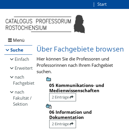
Browsen
Start
Login
direkt zum Inhalt
Menü
Über Fachgebiete browsen
Suche
Hier können Sie die Professoren und
Einfach
Professorinnen nach Ihrem Fachgebiet
Erweitert
suchen.
nach
Fachgebiet
05 Kommunikations- und
Medienwissenschaften
nach
2 Einträge
Fakultät /
Sektion
06 Information und
Dokumentation
2 Einträge