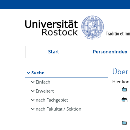
Browsen
direkt zum Inhalt
Start
Personenindex
Über
Suche
Hier kön
Einfach
Erweitert
nach Fachgebiet
nach Fakultät / Sektion