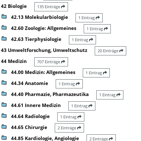
42 Biologie
135 Einträge
42.13 Molekularbiologie
1 Eintrag
42.60 Zoologie: Allgemeines
1 Eintrag
42.63 Tierphysiologie
1 Eintrag
43 Umweltforschung, Umweltschutz
20 Einträge
44 Medizin
707 Einträge
44.00 Medizin: Allgemeines
1 Eintrag
44.34 Anatomie
1 Eintrag
44.40 Pharmazie, Pharmazeutika
1 Eintrag
44.61 Innere Medizin
1 Eintrag
44.64 Radiologie
1 Eintrag
44.65 Chirurgie
2 Einträge
44.85 Kardiologie, Angiologie
2 Einträge