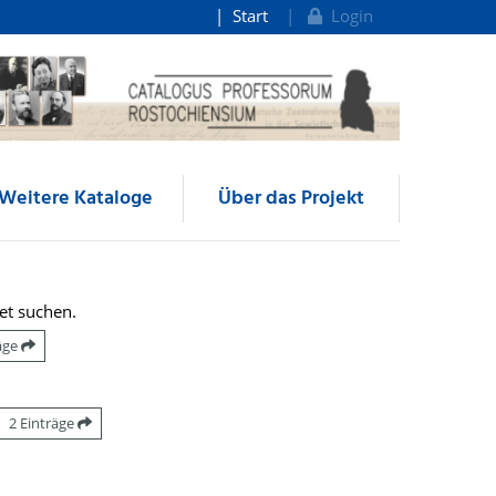
Start
Login
Weitere Kataloge
Über das Projekt
et suchen.
räge
2 Einträge