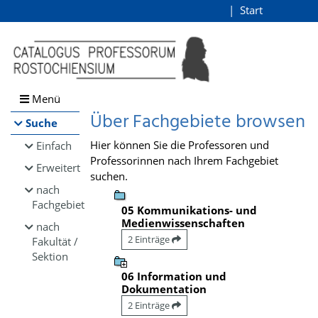
Browsen
Start
Login
direkt zum Inhalt
Menü
Über Fachgebiete browsen
Suche
Hier können Sie die Professoren und
Einfach
Professorinnen nach Ihrem Fachgebiet
Erweitert
suchen.
nach
Fachgebiet
05 Kommunikations- und
Medienwissenschaften
nach
2 Einträge
Fakultät /
Sektion
06 Information und
Dokumentation
2 Einträge