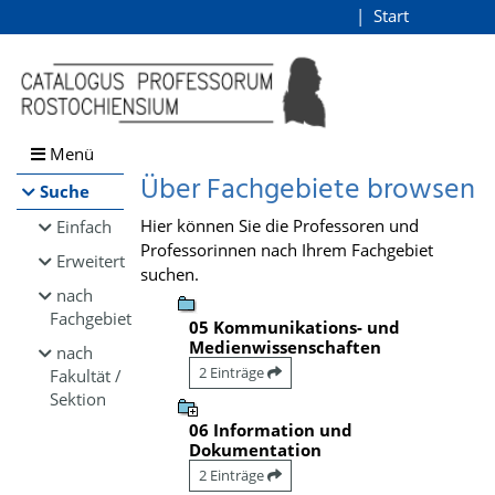
Browsen
Start
Login
direkt zum Inhalt
Menü
Über Fachgebiete browsen
Suche
Hier können Sie die Professoren und
Einfach
Professorinnen nach Ihrem Fachgebiet
Erweitert
suchen.
nach
Fachgebiet
05 Kommunikations- und
Medienwissenschaften
nach
2 Einträge
Fakultät /
Sektion
06 Information und
Dokumentation
2 Einträge