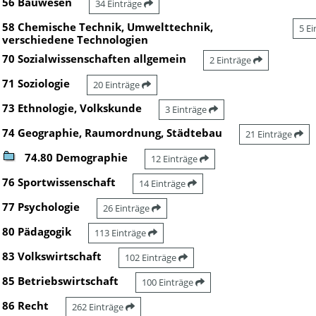
56 Bauwesen
34 Einträge
58 Chemische Technik, Umwelttechnik,
5 E
verschiedene Technologien
70 Sozialwissenschaften allgemein
2 Einträge
71 Soziologie
20 Einträge
73 Ethnologie, Volkskunde
3 Einträge
74 Geographie, Raumordnung, Städtebau
21 Einträge
74.80 Demographie
12 Einträge
76 Sportwissenschaft
14 Einträge
77 Psychologie
26 Einträge
80 Pädagogik
113 Einträge
83 Volkswirtschaft
102 Einträge
85 Betriebswirtschaft
100 Einträge
86 Recht
262 Einträge