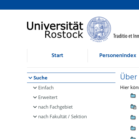
Browsen
direkt zum Inhalt
Start
Personenindex
Über
Suche
Hier kön
Einfach
Erweitert
nach Fachgebiet
nach Fakultät / Sektion