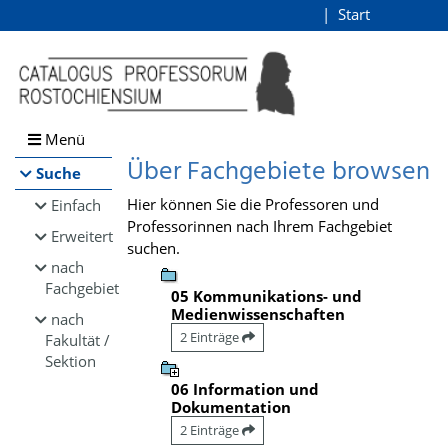
Browsen
Start
Login
direkt zum Inhalt
Menü
Über Fachgebiete browsen
Suche
Hier können Sie die Professoren und
Einfach
Professorinnen nach Ihrem Fachgebiet
Erweitert
suchen.
nach
Fachgebiet
05 Kommunikations- und
Medienwissenschaften
nach
2 Einträge
Fakultät /
Sektion
06 Information und
Dokumentation
2 Einträge