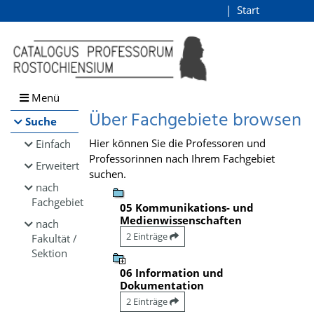
Browsen
Start
Login
direkt zum Inhalt
Menü
Über Fachgebiete browsen
Suche
Hier können Sie die Professoren und
Einfach
Professorinnen nach Ihrem Fachgebiet
Erweitert
suchen.
nach
Fachgebiet
05 Kommunikations- und
Medienwissenschaften
nach
2 Einträge
Fakultät /
Sektion
06 Information und
Dokumentation
2 Einträge