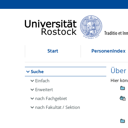
Browsen
direkt zum Inhalt
Start
Personenindex
Über
Suche
Hier kön
Einfach
Erweitert
nach Fachgebiet
nach Fakultät / Sektion