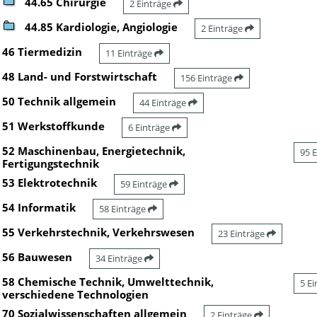
44.65 Chirurgie
2 Einträge
44.85 Kardiologie, Angiologie
2 Einträge
46 Tiermedizin
11 Einträge
48 Land- und Forstwirtschaft
156 Einträge
50 Technik allgemein
44 Einträge
51 Werkstoffkunde
6 Einträge
52 Maschinenbau, Energietechnik,
95 
Fertigungstechnik
53 Elektrotechnik
59 Einträge
54 Informatik
58 Einträge
55 Verkehrstechnik, Verkehrswesen
23 Einträge
56 Bauwesen
34 Einträge
58 Chemische Technik, Umwelttechnik,
5 E
verschiedene Technologien
70 Sozialwissenschaften allgemein
2 Einträge