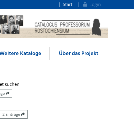
Start
Login
Weitere Kataloge
Über das Projekt
et suchen.
räge
2 Einträge