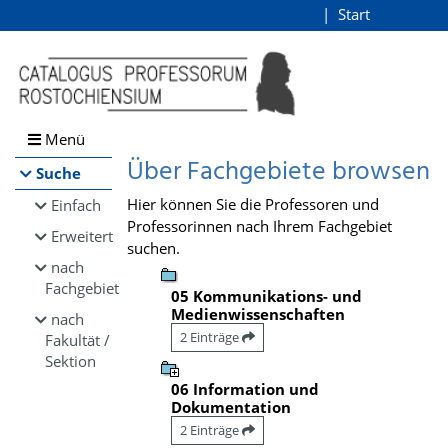
Browsen
Start
Login
direkt zum Inhalt
Menü
Über Fachgebiete browsen
Suche
Hier können Sie die Professoren und
Einfach
Professorinnen nach Ihrem Fachgebiet
Erweitert
suchen.
nach
Fachgebiet
05 Kommunikations- und
Medienwissenschaften
nach
2 Einträge
Fakultät /
Sektion
06 Information und
Dokumentation
2 Einträge