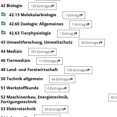
42 Biologie
135 Einträge
42.13 Molekularbiologie
1 Eintrag
42.60 Zoologie: Allgemeines
1 Eintrag
42.63 Tierphysiologie
1 Eintrag
43 Umweltforschung, Umweltschutz
20 Einträge
44 Medizin
707 Einträge
46 Tiermedizin
11 Einträge
48 Land- und Forstwirtschaft
156 Einträge
50 Technik allgemein
44 Einträge
51 Werkstoffkunde
6 Einträge
52 Maschinenbau, Energietechnik,
95 
Fertigungstechnik
53 Elektrotechnik
59 Einträge