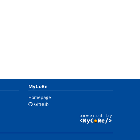
MyCoRe
Homepage
GitHub