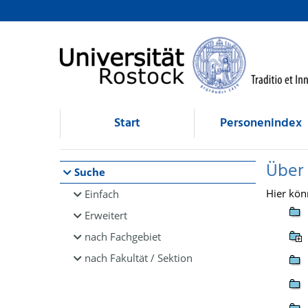
Browsen
direkt zum Inhalt
Start
Personenindex
Über
Suche
Hier kön
Einfach
Erweitert
nach Fachgebiet
nach Fakultät / Sektion