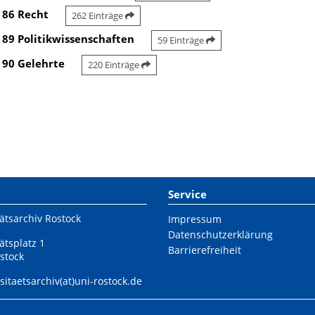
86 Recht
262 Einträge
89 Politikwissenschaften
59 Einträge
90 Gelehrte
220 Einträge
Service
ätsarchiv Rostock
Impressum
Datenschutzerklärung
ätsplatz 1
Barrierefreiheit
stock
sitaetsarchiv(at)uni-rostock.de