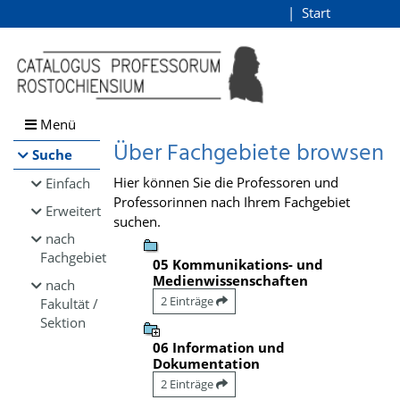
Browsen
Start
Login
direkt zum Inhalt
Menü
Über Fachgebiete browsen
Suche
Hier können Sie die Professoren und
Einfach
Professorinnen nach Ihrem Fachgebiet
Erweitert
suchen.
nach
Fachgebiet
05 Kommunikations- und
Medienwissenschaften
nach
2 Einträge
Fakultät /
Sektion
06 Information und
Dokumentation
2 Einträge