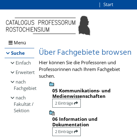
Browsen
Start
Login
direkt zum Inhalt
Menü
Über Fachgebiete browsen
Suche
Hier können Sie die Professoren und
Einfach
Professorinnen nach Ihrem Fachgebiet
Erweitert
suchen.
nach
Fachgebiet
05 Kommunikations- und
Medienwissenschaften
nach
2 Einträge
Fakultät /
Sektion
06 Information und
Dokumentation
2 Einträge